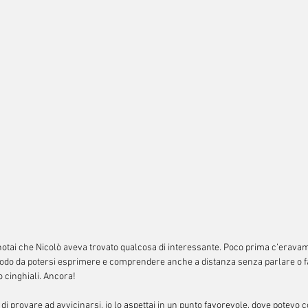
otai che Nicolò aveva trovato qualcosa di interessante. Poco prima c’eravamo
odo da potersi esprimere e comprendere anche a distanza senza parlare o fa
o cinghiali. Ancora!
di provare ad avvicinarsi, io lo aspettai in un punto favorevole, dove potevo c