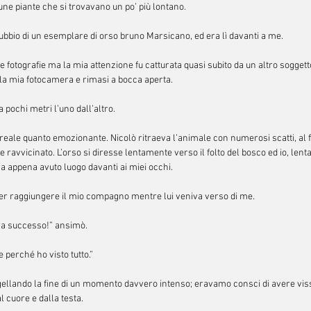
ne piante che si trovavano un po’ più lontano.
ubbio di un esemplare di orso bruno Marsicano, ed era lì davanti a me.
otografie ma la mia attenzione fu catturata quasi subito da un altro soggetto:
ella mia fotocamera e rimasi a bocca aperta.
pochi metri l’uno dall’altro.
reale quanto emozionante. Nicolò ritraeva l’animale con numerosi scatti, al 
avvicinato. L’orso si diresse lentamente verso il folto del bosco ed io, lenta
a appena avuto luogo davanti ai miei occhi.
per raggiungere il mio compagno mentre lui veniva verso di me.
a successo!” ansimò.
perché ho visto tutto.”
ellando la fine di un momento davvero intenso; eravamo consci di avere vis
l cuore e dalla testa.