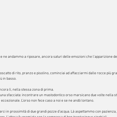
ce ne andammo a riposare, ancora saturi delle emozioni che l’apparizione de
oscatto di rito, pranzo e pisolino, cominciai ad affacciarmi dalle rocce più gran
iù in basso.
cora lì, nella stessa zona di prima. 
una sfacciata: incontrare un mastodontico orso marsicano due volte nella st
ccezionale. L’orso non fece caso a noi e se ne andò lontano.
rci in prossimità di due grandi pozze d’acqua. Là aspettammo con pazienza, n