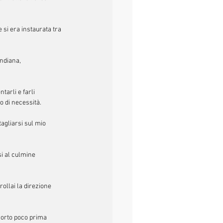
 si era instaurata tra 
indiana, 
arli e farli 
 di necessità.
agliarsi sul mio 
i al culmine 
ollai la direzione 
corto poco prima 