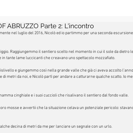
F ABRUZZO Parte 2: L'incontro
amente nel luglio del 2016, Nicolò ed io partimmo per una seconda escursione
gio. Raggiungemmo il sentiero scelto nel momento in cui il sole da dietro le
uce in tante lame luccicanti che creavano uno spettacolo mozzafiato.
islivello e giungemmo così nella grande valle che già ci aveva accolto l’an
 di metri da noi, e Nicolò partì per andare a catturarne qualche scatto. Io me 
amma cinghiale e i suoi cuccioli che risalivano il sentiero dal fondo valle.
oro mosse e avvertii che la situazione celava un potenziale pericolo: stavan
alche decina di metri da me per lanciare un segnale con un urlo.