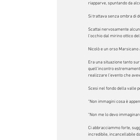
riapparve, spuntando da alcu
Si trattava senza ombra di d
Scattai nervosamente alcune f
l’occhio dal mirino ottico d
Nicolò e un orso Marsicano a 
Era una situazione tanto sur
quell’incontro estremamente r
realizzare l’evento che avev
Scesi nel fondo della valle 
“Non immagini cosa è appen
“Non me lo devo immaginare 
Ci abbracciammo forte, sugg
incredibile, incancellabile da