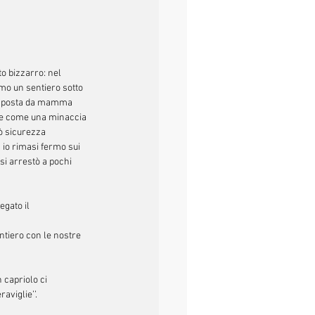
o bizzarro: nel 
o un sentiero sotto 
composta da mamma 
te come una minaccia 
ò sicurezza 
 io rimasi fermo sui 
i arrestò a pochi 
gato il 
tiero con le nostre 
capriolo ci 
viglie’’.