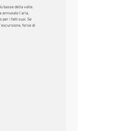
iù basse della valle. 
a annusato l’aria, 
er i fatti suoi. Se 
l’escursione, forse di 