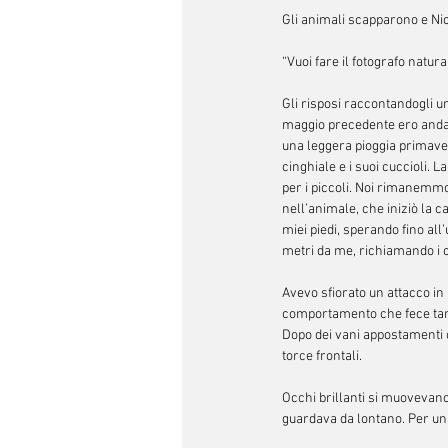
Gli animali scapparono e Nic
“Vuoi fare il fotografo natura
Gli risposi raccontandogli u
maggio precedente ero anda
una leggera pioggia primave
cinghiale e i suoi cuccioli
per i piccoli. Noi rimanemmo
nell’animale, che iniziò la c
miei piedi, sperando fino al
metri da me, richiamando i c
Avevo sfiorato un attacco in
comportamento che fece tant
Dopo dei vani appostamenti c
torce frontali.
Occhi brillanti si muovevano
guardava da lontano. Per un 