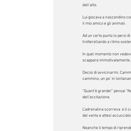
dall'alto.
Lui giocava a nascondino con 
il mio amico e gli animali.
Ad un certo punto lo persi di
trotterellando a ritmo soste
In quel momento non vedevo p
scappare immotivatamente. E
Decisi di avvicinarmi. Cammi
cammino, un po’ in lontanan
“Quant’è grande!” pensai “N
dell’eccitazione.
L’adrenalina scorreva  e il c
del vento e attesi accuccia
Neanche il tempo di riprende