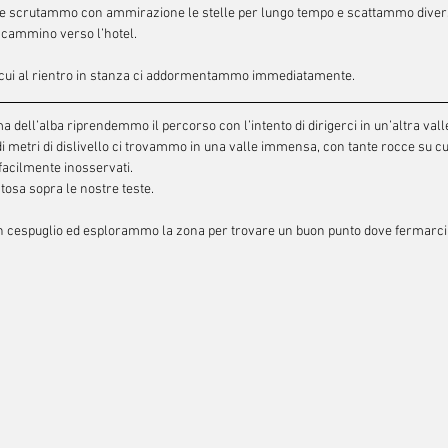
 scrutammo con ammirazione le stelle per lungo tempo e scattammo diverse 
l cammino verso l’hotel.
cui al rientro in stanza ci addormentammo immediatamente.
a dell’alba riprendemmo il percorso con l’intento di dirigerci in un’altra vall
i metri di dislivello ci trovammo in una valle immensa, con tante rocce su cui
facilmente inosservati.
osa sopra le nostre teste.
n cespuglio ed esplorammo la zona per trovare un buon punto dove fermarci