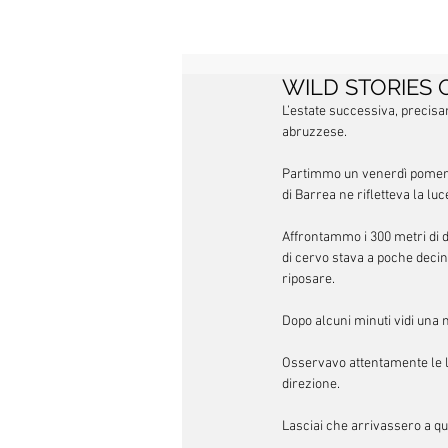
WILD STORIES O
L’estate successiva, precis
abruzzese.
Partimmo un venerdì pomerig
di Barrea ne rifletteva la l
Affrontammo i 300 metri di d
di cervo stava a poche decine
riposare.
Dopo alcuni minuti vidi una m
Osservavo attentamente le l
direzione.
Lasciai che arrivassero a qu