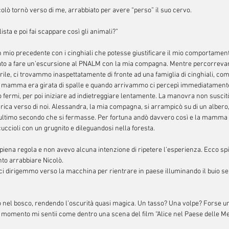
olò tornò verso di me, arrabbiato per avere “perso” il suo cervo.
lista e poi fai scappare così gli animali?”
n mio precedente con i cinghiali che potesse giustificare il mio comportament
to a fare un’escursione al PNALM con la mia compagna. Mentre percorrevam
rile, ci trovammo inaspettatamente di fronte ad una famiglia di cinghiali, 
. La mamma era girata di spalle e quando arrivammo ci percepì immediatamen
 fermi, per poi iniziare ad indietreggiare lentamente. La manovra non suscit
arica verso di noi. Alessandra, la mia compagna, si arrampicò su di un albero,
l’ultimo secondo che si fermasse. Per fortuna andò davvero così e la mamma s
uccioli con un grugnito e dileguandosi nella foresta.
 piena regola e non avevo alcuna intenzione di ripetere l’esperienza. Ecco spie
o arrabbiare Nicolò. 
i dirigemmo verso la macchina per rientrare in paese illuminando il buio sen
 nel bosco, rendendo l’oscurità quasi magica. Un tasso? Una volpe? Forse un 
momento mi sentii come dentro una scena del film “Alice nel Paese delle Mera