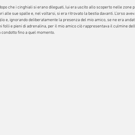
opo che i cinghiali si erano dileguati, lui era uscito allo scoperto nelle zone p
 alle sue spalle e, nel voltarsi, si era ritrovato la bestia davanti. L’orso avev
io e, ignorando deliberatamente la presenza del mio amico, se ne era andato p
mi folli e pieni di adrenalina, per il mio amico ciò rappresentava il culmine del
a condotto fino a quel momento.