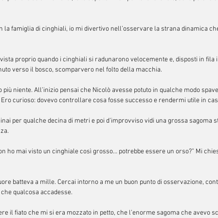
la famiglia di cinghiali, io mi divertivo nell’osservare la strana dinamica che
 vista proprio quando i cinghiali si radunarono velocemente e, disposti in fila 
nuto verso il bosco, scomparvero nel folto della macchia.
iù niente. All’inizio pensai che Nicolò avesse potuto in qualche modo spavent
ro curioso: dovevo controllare cosa fosse successo e rendermi utile in caso
nai per qualche decina di metri e poi d’improvviso vidi una grossa sagoma st
za.
on ho mai visto un cinghiale così grosso… potrebbe essere un orso?” Mi chies
uore batteva a mille. Cercai intorno a me un buon punto di osservazione, contr
to che qualcosa accadesse.
re il fiato che mi si era mozzato in petto, che l’enorme sagoma che avevo s